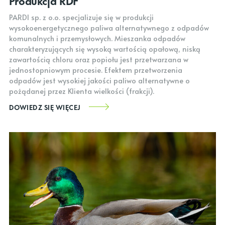
Produkcja RDF
PARDI sp. z o.o. specjalizuje się w produkcji
wysokoenergetycznego paliwa alternatywnego z odpadów
komunalnych i przemysłowych. Mieszanka odpadów
charakteryzujących się wysoką wartością opałową, niską
zawartością chloru oraz popiołu jest przetwarzana w
jednostopniowym procesie. Efektem przetworzenia
odpadów jest wysokiej jakości paliwo alternatywne o
pożądanej przez Klienta wielkości (frakcji).
DOWIEDZ SIĘ WIĘCEJ